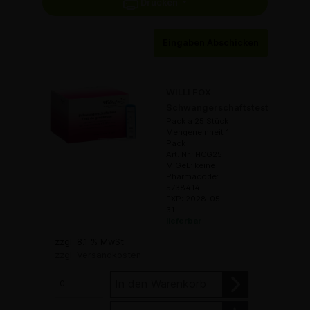
Drucken
Eingaben Abschicken
WILLI FOX
Schwangerschaftstest
Pack à 25 Stück
Mengeneinheit 1
Pack
Art. Nr.: HCG25
MiGeL: keine
Pharmacode:
5738414
EXP: 2028-05-
31
lieferbar
zzgl. 8.1 % MwSt.
zzgl. Versandkosten
In den Warenkorb