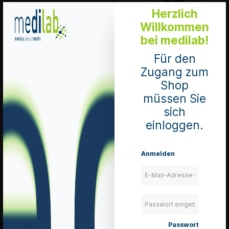
Herzlich
Merken
Willkommen
bei medilab!
Details
Für den
Zugang zum
Shop
Alere hCG
müssen Sie
easy
sich
Teststreifen
Sensitivität: 25
einloggen.
mIU/ml
Pack à 20 Test
Mengeneinheit 1
Pack
Anmelden
Art. Nr.: 900040
EXP: 2029-01-31
lieferbar
zzgl. 8.1 % MwSt.
zzgl. Versandkosten
In den Warenkorb
Passwort