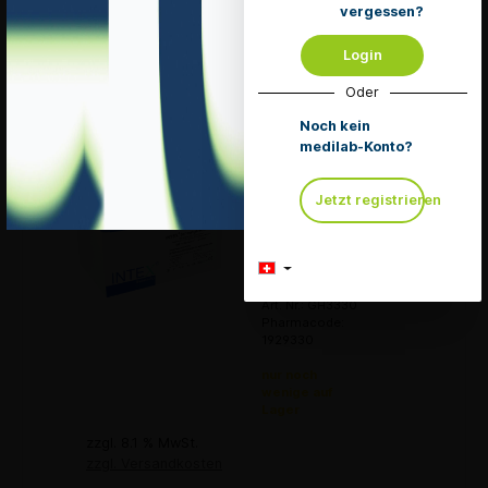
vergessen?
Merken
Login
Details
Oder
Noch kein
medilab-Konto?
INTEX Gravi
Jetzt registrieren
HCG
Schwangerschaftstest
Pack à 30 Teste
Mengeneinheit 1
Pack
Art. Nr.: GH3330
Pharmacode:
1929330
nur noch
wenige auf
Lager
zzgl. 8.1 % MwSt.
zzgl. Versandkosten