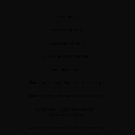
Aderlass
Alkohol-Tupfer
Exadoral Spritze
BD Kapillarblut-Entnahme
Einmalkanülen
Einmalspritzen mit Luer-Ansatz 2-teilig
Einmalspritzen mit Luer-Ansatz 3-teilig
Entnahme- / Zuspritzspikes für
Mehrdosenbehälter
Feindosierspritzen (Tuberkulinspritzen)