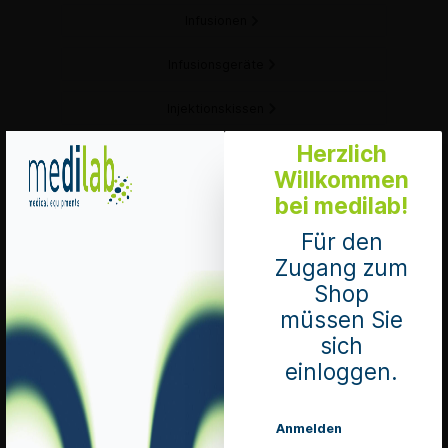
Infusionen
Infusionsgeräte
Injektionskissen
Herzlich
Injektionspflaster
Willkommen
Insulinspritzen
bei medilab!
Für den
Kanülenentsorgungssysteme
Zugang zum
Perfusions- / Infusionsset
Shop
müssen Sie
Perfusorspritzen und Zubehör
sich
einloggen.
Plexusanästhesie Kanüle
Lumbal / Spinal Kanülen
Anmelden