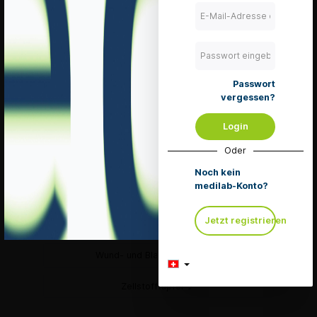
Sarstedt Blutsenkung
Sarstedt Kapillarblut-Entnahme
Spüllösungen
Passwort
vergessen?
Tupferbefeuchter
Login
Venenstauer
Oder
Venenverweilkanülen
Noch kein
medilab-Konto?
Verlängerungen
Jetzt registrieren
Verschlusskappe & Stopfen
Wund- und Blasenspritzen
Zellstofftupfer