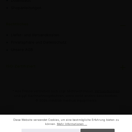
Downloads
Shopanleitungen
Rechtliches
Liefer- und Versandkosten
Privatsphäre und Datenschutz
Unsere AGB
ISO-Zertifiziert
* Alle Preise verstehen sich zzgl. Mehrwertsteuer,
Versandkosten
und ggf. Nachnahmegebühren, wenn nicht anders beschrieben.
© 2026 medilab medical equipments
Diese Website verwendet Cookies, um eine bestmögliche Erfahrung bieten zu
können.
Mehr Informationen ...