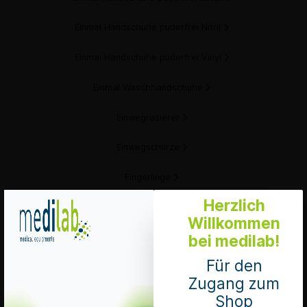
Einmal Handschuhe puderfrei Nitril
Einmal Handschuhe puderfrei Vinyl
Einmal Waschhandschuhe
Einwegrasierer
Einwegschürze
Fingerlinge
Herzlich
Folien Handschuhe
Willkommen
bei medilab!
Hautmarker
Für den
Mucus Extraktor
Zugang zum
Shop
Mundschutz