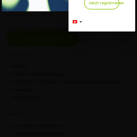
+41 (0) 71 667 02 32
Jetzt registrieren
Mo-Fr, 08:30 - 11:30 Uhr
und von 13:30 - 17:30 Uhr
Oder über unser
Kontaktformular
.
TeamViewer
Shop Service
Katalog
Retouren- & Warenrückgabe
Soforthilfe – FAQ-Suche & Direktkontakt zum Kundendienst
Downloads
Shopanleitungen
Rechtliches
Liefer- und Versandkosten
Privatsphäre und Datenschutz