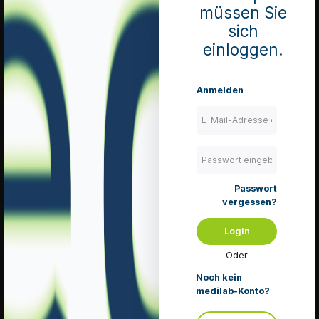
müssen Sie
Mundspatel
sich
einloggen.
Nierenschalen
Silbernitrat - Kaliumnitrat - Ätzstäbchen
Anmelden
Urinbeutel für Kinder
Urinflaschen
Einmalzahnbürsten
Passwort
vergessen?
Login
Oder
Service Hotline
Noch kein
medilab-Konto?
Telefonische Unterstützung und Beratung unter: