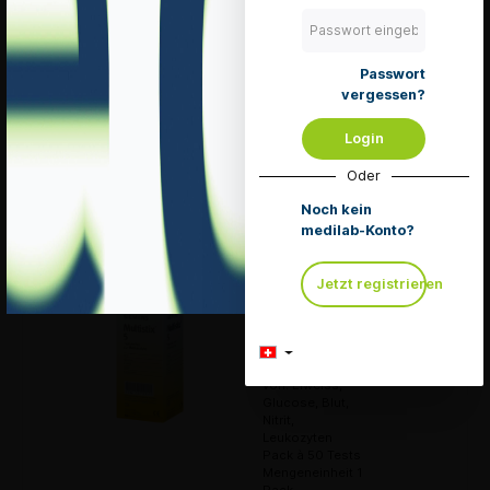
lieferbar
zzgl. 8.1 % MwSt.
zzgl. Versandkosten
Passwort
vergessen?
In den Warenkorb
Login
Merken
Oder
Details
Noch kein
medilab-Konto?
Jetzt registrieren
Siemens
Multistix 5
Urinteststreifen
Zur Bestimmung
von: Eiweiss,
Glucose, Blut,
Nitrit,
Leukozyten
Pack à 50 Tests
Mengeneinheit 1