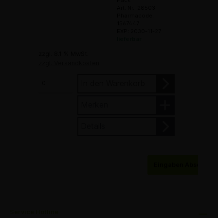
Pack
Art. Nr.: 28503
Pharmacode:
1567447
EXP: 2030-11-27
lieferbar
zzgl. 8.1 % MwSt.
zzgl. Versandkosten
In den Warenkorb
Merken
Details
Eingaben Abschick
Service Hotline