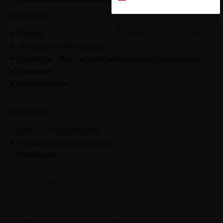
Shop Service
Katalog
Retouren- & Warenrückgabe
Soforthilfe – FAQ-Suche & Direktkontakt zum Kundendienst
Downloads
Shopanleitungen
Rechtliches
Liefer- und Versandkosten
Privatsphäre und Datenschutz
Unsere AGB
ISO-Zertifiziert