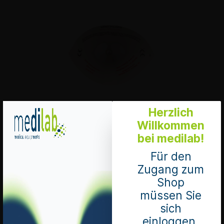
Herzlich
Hilfsmittel zur Kontrolle des Steinabgangs
Willkommen
Pack à 125 Stück
bei medilab!
Mengeneinheit 1 Pack
Art. Nr.: 6920
Für den
Nettopreis
51,60 CHF*
Zugang zum
Preise exkl. MwSt. zzgl. Versandkosten
Shop
müssen Sie
Bitte loggen sie sich ein, um Produkte in den
Warenkorb zu legen.
sich
einloggen.
Merken