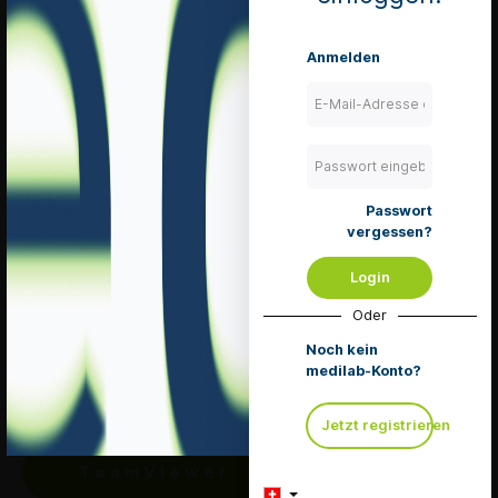
Anmelden
Beschreibung
Unsteril, zum Auffangen von ausgeschiedenen
Konkrementen.
Passwort
vergessen?
Service Hotline
Login
Telefonische Unterstützung und Beratung unter:
Oder
+41 (0) 71 667 02 32
Noch kein
Mo-Fr, 08:30 - 11:30 Uhr
medilab-Konto?
und von 13:30 - 17:30 Uhr
Jetzt registrieren
Oder über unser
Kontaktformular
.
TeamViewer