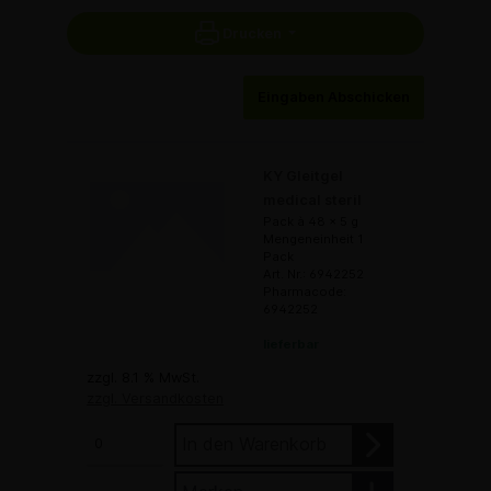
Drucken
Eingaben Abschicken
KY Gleitgel
medical steril
Pack à 48 x 5 g
Mengeneinheit 1
Pack
Art. Nr.: 6942252
Pharmacode:
6942252
lieferbar
zzgl. 8.1 % MwSt.
zzgl. Versandkosten
In den Warenkorb