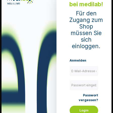
bei medilab!
Details
Für den
Zugang zum
Shop
ID Care Net
müssen Sie
Pants Ultra
sich
Netzhosen
einloggen.
extra gross 120
- 150 cm
Pack à 25 Stück
Mengeneinheit 1
Anmelden
Pack
Art. Nr.: 170580
lieferbar
zzgl. 8.1 % MwSt.
zzgl. Versandkosten
Passwort
In den Warenkorb
vergessen?
Merken
Login