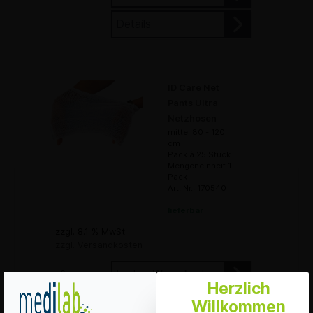
Details
ID Care Net
Pants Ultra
Netzhosen
mittel 80 - 120
cm
Pack à 25 Stück
Mengeneinheit 1
Pack
Art. Nr.: 170540
lieferbar
zzgl. 8.1 % MwSt.
zzgl. Versandkosten
In den Warenkorb
Herzlich
Willkommen
Merken