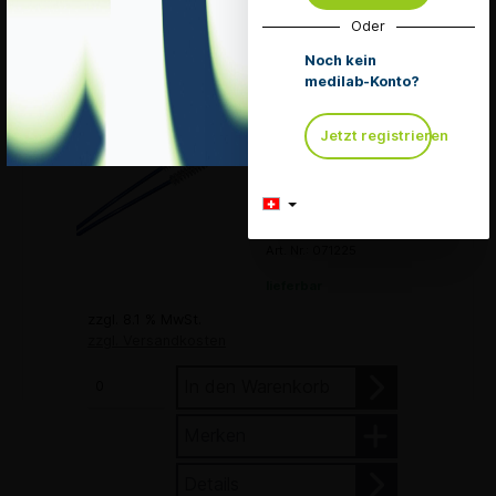
Oder
Details
Noch kein
medilab-Konto?
Einmal-
Jetzt registrieren
Doppelreinigungsbürste
2.4 x 2200 mm
Pack à 50 Stück
Mengeneinheit 1
Pack
Art. Nr.: 071225
lieferbar
zzgl. 8.1 % MwSt.
zzgl. Versandkosten
In den Warenkorb
Merken
Details