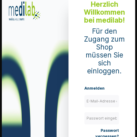
In den Warenkorb
Herzlich
Willkommen
Merken
bei medilab!
Details
Für den
Zugang zum
Shop
müssen Sie
Sarstedt
sich
Microvette
einloggen.
BSG-Ständer
CB 200 BSG
Senkungsständer
Mengeneinheit 1
Anmelden
Stück
Art. Nr.: 90.1091
lieferbar
zzgl. 8.1 % MwSt.
zzgl. Versandkosten
Passwort
In den Warenkorb
vergessen?