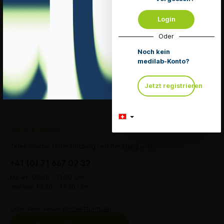
Merken
Login
Oder
Details
Noch kein
medilab-Konto?
Eingaben Abschick
Jetzt registrieren
Service Hotline
Telefonische Unterstützung und Beratung unter:
+41 (0) 71 667 02 32
Mo-Fr, 08:30 - 11:30 Uhr
und von 13:30 - 17:30 Uhr
Oder über unser
Kontaktformular
.