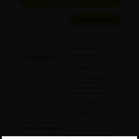
Drucken
Eingaben Abschicken
Sarstedt
Microvette CB
200 BSG-
Citrat
Verschluss
violett,
Eindrückstopfen,
Flachboden
Pack à 50 Stück
Mengeneinheit 1
Pack
Art. Nr.: 18.1325
lieferbar
zzgl. 8.1 % MwSt.
zzgl. Versandkosten