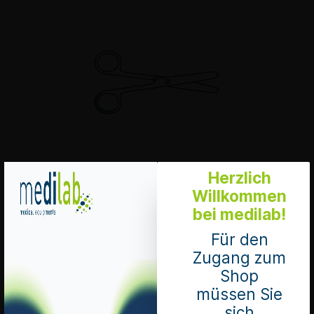
Herzlich
18.0 cm, stumpf/stumpf,, gerade, einzeln verpackt
Pack à 18 Stück
Willkommen
Mengeneinheit 1 Pack
bei medilab!
Pharmacode: 1129713
Art. Nr.: 991095
Für den
Nettopreis
Zugang zum
75,60 CHF*
Shop
Preise exkl. MwSt. zzgl. Versandkosten
müssen Sie
Bitte loggen sie sich ein, um Produkte in den
sich
Warenkorb zu legen.