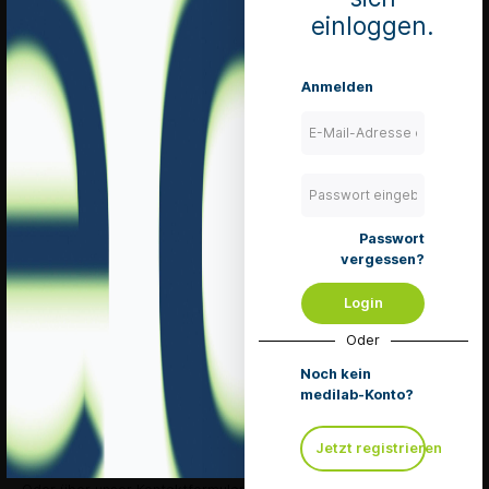
einloggen.
Merken
Anmelden
Beschreibung
Produkte des Peha-instrument Sortiments sind
Einweginstrumente aus matt gebürstetem,
hochwertigem Stahl. Die steril und einz…
Mehr
Passwort
vergessen?
Login
Service Hotline
Oder
Telefonische Unterstützung und Beratung unter:
Noch kein
+41 (0) 71 667 02 32
medilab-Konto?
Mo-Fr, 08:30 - 11:30 Uhr
und von 13:30 - 17:30 Uhr
Jetzt registrieren