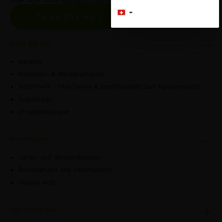
Oder über unser
Kontaktformular
.
TeamViewer
Shop Service
Katalog
Retouren- & Warenrückgabe
Soforthilfe – FAQ-Suche & Direktkontakt zum Kundendienst
Downloads
Shopanleitungen
Rechtliches
Liefer- und Versandkosten
Privatsphäre und Datenschutz
Unsere AGB
ISO-Zertifiziert