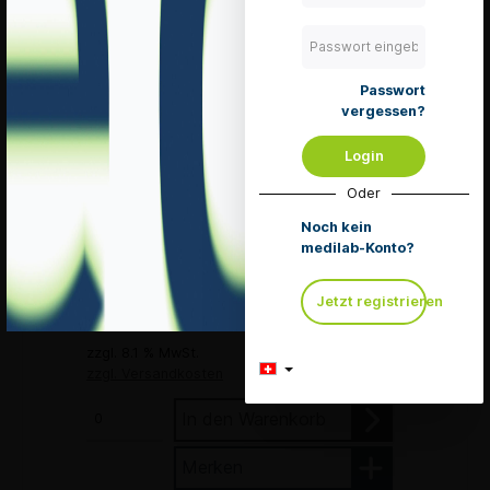
Würfelpessar
nach Dr.
Arabin Gr. 5
Passwort
45 mm
vergessen?
Kantenlänge mit
Knopf
Login
Mengeneinheit 1
Stück
Oder
Art. Nr.: WPGR5
MiGeL:
Noch kein
15.30.01.00.1
medilab-Konto?
Pharmacode:
6388241
EXP: 2035-02-
Jetzt registrieren
09
lieferbar
zzgl. 8.1 % MwSt.
zzgl. Versandkosten
In den Warenkorb
Merken