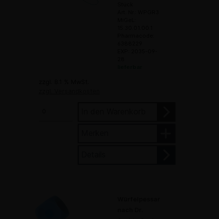
Stück
Art. Nr.: WPGR3
MiGeL:
15.30.01.00.1
Pharmacode:
6388229
EXP: 2035-09-
28
lieferbar
zzgl. 8.1 % MwSt.
zzgl. Versandkosten
In den Warenkorb
Merken
Details
Würfelpessar
nach Dr.