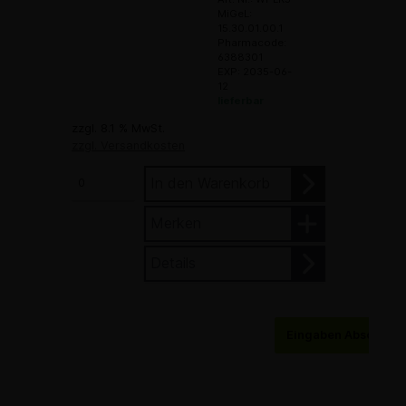
MiGeL:
15.30.01.00.1
Pharmacode:
6388301
EXP: 2035-06-
12
lieferbar
zzgl. 8.1 % MwSt.
zzgl. Versandkosten
In den Warenkorb
Merken
Details
Eingaben Abschick