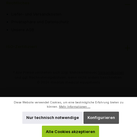
Rechtliches
Liefer- und Versandkosten
Privatsphäre und Datenschutz
Unsere AGB
ISO-Zertifiziert
* Alle Preise verstehen sich zzgl. Mehrwertsteuer,
Versandkosten
und ggf. Nachnahmegebühren, wenn nicht anders beschrieben.
© 2026 medilab medical equipments
Diese Website verwendet Cookies, um eine bestmögliche Erfahrung bieten zu
können.
Mehr Informationen ...
Nur technisch notwendige
Konfigurieren
Alle Cookies akzeptieren