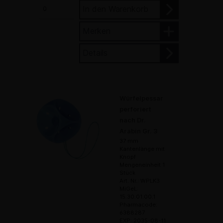
In den Warenkorb
Merken
Details
Würfelpessar
perforiert
nach Dr.
Arabin Gr. 3
37 mm
Kantenlänge mit
Knopf
Mengeneinheit 1
Stück
Art. Nr.: WPLK3
MiGeL:
15.30.01.00.1
Pharmacode:
6388287
EXP: 2035-08-11