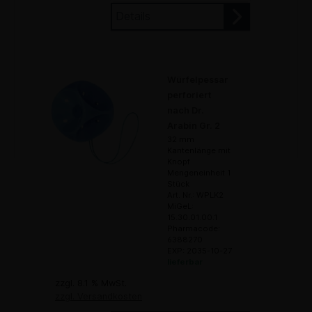
Details
Würfelpessar
perforiert
nach Dr.
Arabin Gr. 2
32 mm
Kantenlänge mit
Knopf
Mengeneinheit 1
Stück
Art. Nr.: WPLK2
MiGeL:
15.30.01.00.1
Pharmacode:
6388270
EXP: 2035-10-27
lieferbar
zzgl. 8.1 % MwSt.
zzgl. Versandkosten