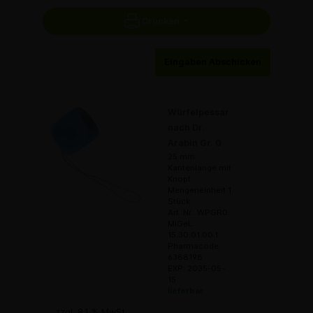
Drucken
Eingaben Abschicken
Würfelpessar
nach Dr.
Arabin Gr. 0
25 mm
Kantenlänge mit
Knopf
Mengeneinheit 1
Stück
Art. Nr.: WPGR0
MiGeL:
15.30.01.00.1
Pharmacode:
6388198
EXP: 2035-05-
15
lieferbar
zzgl. 8.1 % MwSt.