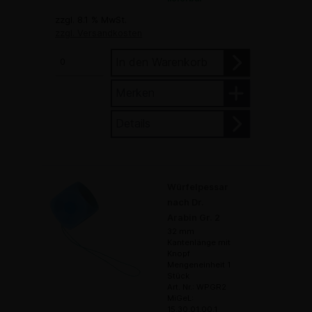
zzgl. 8.1 % MwSt.
zzgl. Versandkosten
In den Warenkorb
Merken
Details
Würfelpessar
nach Dr.
Arabin Gr. 2
32 mm
Kantenlänge mit
Knopf
Mengeneinheit 1
Stück
Art. Nr.: WPGR2
MiGeL:
15.30.01.00.1